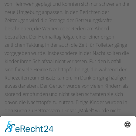
von Heimweh geplagt und konnten sich nur schwer an die
neue Umgebung anpassen. In den Berichten der
Zeitzeugen wird die Strenge der Betreuungskräfte
beschrieben, die Weinen oder Reden am Abend
bestraften. Der Heimalltag folgte einer einer engen
zeitlichen Taktung, in der auch die Zeit für Toilettengänge
vorgegeben wurde. Insbesondere in der Nacht sollten die
Kinder ihren Schlafsaal nicht verlassen. Für den Notfall
sind für viele Heime Nachttöpfe belegt, die während der
Ruhezeiten zum Einsatz kamen. Im Dunklen ging häufiger
etwas daneben. Der Geruch wurde von vielen Kindern als
störend empfunden und nicht selten schämten sie sich
davor, die Nachttöpfe zu nutzen. Einige Kinder wurden in
den Kuren zu Bettnässern. Dieser „Makel“ wurde nicht
selten mit Beschimpfungen, Bestrafung und Ausgrenzung
geahndet.