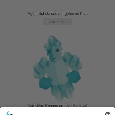
Agent Schulz und der geheime Plan
Read More
Sal - Das Rennen um den Rohstoff
Read More