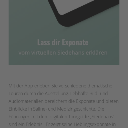
Mit der App erleben Sie verschiedene thematische
Touren durch die Ausstellung. Lebhafte Bild- und
Audiomaterialien bereichern die Exponate und bieten
Einblicke in Saline- und Medizingeschichte. Die
Führungen mit dem digitalen Tourguide „Siedehans“
sind ein Erlebnis : Er zeigt seine Lieblingsexponate in