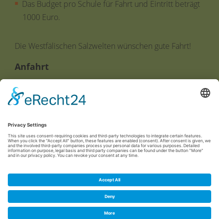
Das Budget pro Schule für Fahrt und Eintritt beträgt
1000 Euro.
Die Westfälischen Salzwelten wünschen gute Fahrt!
An
fa
hrt
Informationen zur Anfahrt erhalten Sie
.
hier
Mit der Initiative der Deutschen Bahn
"Klasse
den richtigen Bahnfahrtarif finden.
unterwegs"
Cookie-Einstellungen