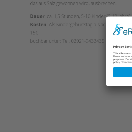
das aus Salz gewonnen wird, ausbrechen.
Dauer
: ca. 1,5 Stunden, 5-10 Kinder (9-12 Jahre)
Kosten
: Als Kindergeburtstag bis acht Kinder: 
15€
buchbar unter: Tel. 02921-9433435 oder
info@sa