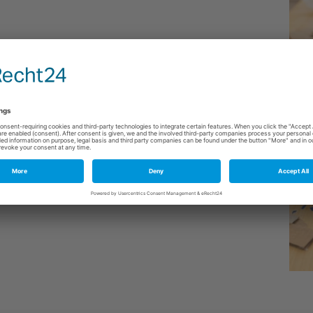
90€ (am Wochenende 110€), für weitere Kinder zzgl. je
lzwelten.de