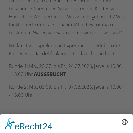
die Seidenstraße an. Auch die Hanseleute erleben
besondere Abenteuer. So verstehen die Kinder, wie
Handel die Welt verbindet: Was wurde gehandelt? Wie
funktionierte der Tauschhandel? Und warum waren
bestimmte Waren wie Salz oder Gewürze so wertvoll?
Mit kreativen Spielen und Experimenten erleben die
Kinder, wie Handel funktioniert – damals und heute.
Runde 1: Mo., 20.07. bis Fr., 24.07.2026, jeweils 10.00
- 13.00 Uhr
AUSGEBUCHT
Runde 2: Mo., 03.08. bis Fr., 07.08.2026, jeweils 10.00
- 13.00 Uhr
Kosten: 85,00 Euro pro Kind, Knaxianer: 10 %
Ermäßigung
Eine Anmeldung ist erforderlich unter Tel. 02921-