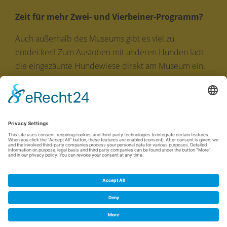
Zeit für mehr Zwei- und Vierbeiner-Programm?
Auch außerhalb des Museums gibt es viel zu
entdecken! Zum Austoben mit anderen Hunden lädt
die eingezäunte Hundewiese direkt am Museum ein.
Ob Wild- oder Kurpark, durch den Bach oder über
einen Naturpfad: In und um Bad Sassendorf laden
viele abwechslungsreiche und ausgewiesene
Rundwege zum Spazieren ein.
Cookie-Einstellungen