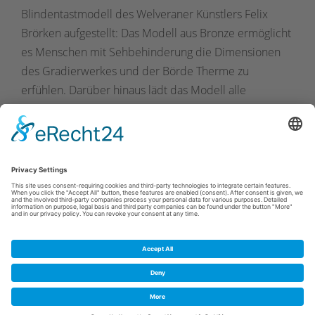
Blindentastmodell des Welveraner Künstlers Felix
Brörken aufgestellt: Das Modell aus Bronze ermöglicht
es Menschen mit Sehbehinderung die Dimensionen
des Gradierwerkes und der Börde Therme zu
erfühlen. Darüber hinaus lädt das Modell alle
Besuchenden des Parkes zur Kommunikation an. Bei
Führungen im Kurpark ermöglicht das Modell eine
detaillierte Erläuterung der Zusammenhänge zwischen
Gradierwerk und Börde Therme.
Cookie-Einstellungen