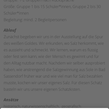
Gruppe: 1-2 Gruppen nach Rücksprache
Größe: Gruppe 1 bis 15 Schüler*innen, Gruppe 2 bis 30
Schüler*innen
Begleitung: mind. 2 Begleitpersonen
Ablauf
Zunächst begeben wir uns in der Ausstellung auf die Spur
des weißen Goldes. Wir erkunden, wo Salz herkommt, wie
es aussieht und schmeckt. Wir lernen, warum es flüssig
oder fest sein kann, wie der Mensch es gewinnt und für
den Alltag nutzbar macht. Nachdem wir selber ausprobiert
haben, wie anstrengend die Salzgewinnung aus Sole in Bad
Sassendorf früher war und wie viel man für Salz bezahlen
musste, kochen wir unser eigenes Salz. Für diesen Schatz
basteln wir uns unsere eigenen Schatzkisten.
Ansätze
historisch, naturwissenschaftlich, geografisch