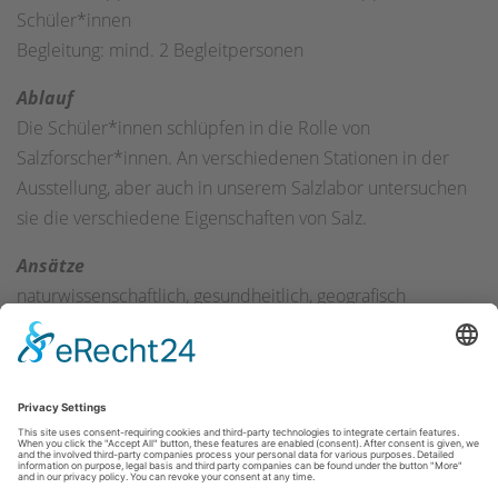
Schüler*innen
Begleitung: mind. 2 Begleitpersonen
Ablauf
Die Schüler*innen schlüpfen in die Rolle von
Salzforscher*innen. An verschiedenen Stationen in der
Ausstellung, aber auch in unserem Salzlabor untersuchen
sie die verschiedene Eigenschaften von Salz.
Ansätze
naturwissenschaftlich, gesundheitlich, geografisch