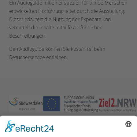
Ein Audioguide mit einer speziell für blinde Menschen
entwickelten Hörführung leitet durch die Ausstellung.
Dieser erläutert die Nutzung der Exponate und
vermittelt die Inhalte mithilfe ausführlicher
Beschreibungen.
Den Audioguide können Sie kostenfrei beim
Besucherservice entleihen.