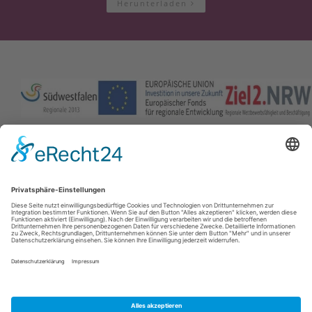
Herunterladen
Kontakt
|
Impressum
|
Datenschutz
|
AGB
|
Bad Sassendorf
|
Barrierefreiheit
An der Rosenau 2
59505
Bad Sassendorf
T: +49 (0) 2921-94334 35
F: +49 (0) 2921 94334 29
E: info@westfaelische-
salzwelten.de
©
2026
Erlebnismuseum Westfälische Salzwelten