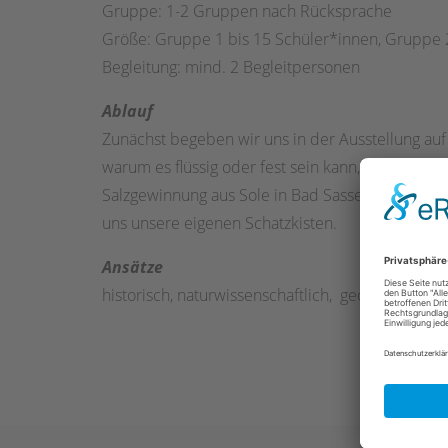
Gruppe: 1-2 Gruppen nach Rücksprache
Größe: Gruppe 1 bis 15 Schüler*innen, Gruppe 
Begleitung: mind. 2 Begleitpersonen
Ablauf
Zunächst begeben wir uns in der Ausstellung auf
warum es flüssig oder fest sein kann, wie der M
Salzgewinnung aus Sole in Bad Sassendorf früher 
uns unsere eigenen Schatzkisten.
Ansätze
historisch, naturwissenschaftlich, geografisch