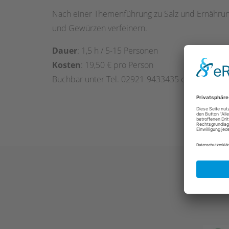
Nach einer Themenführung zu Salz und Ernährung
und Gewürzen verfeinern.
Dauer
: 1,5 h / 5-15 Personen
Kosten
: 19,50 € pro Person
Buchbar unter Tel. 02921-9433435 oder
info@sa