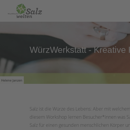
WürzWerkstatt - Kreative
Helene Janzen
Salz ist die Würze des Lebens: Aber mit welchem 
diesem Workshop lernen Besucher*innen was Salz
Salz für einen gesunden menschlichen Körper uner