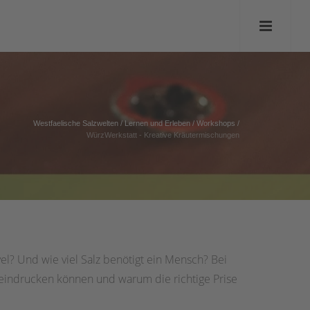
Westfaelische Salzwelten
/
Lernen und Erleben
/
Workshops
/
WürzWerkstatt - Kreative Kräutermischungen
el? Und wie viel Salz benötigt ein Mensch? Bei
eindrucken können und warum die richtige Prise