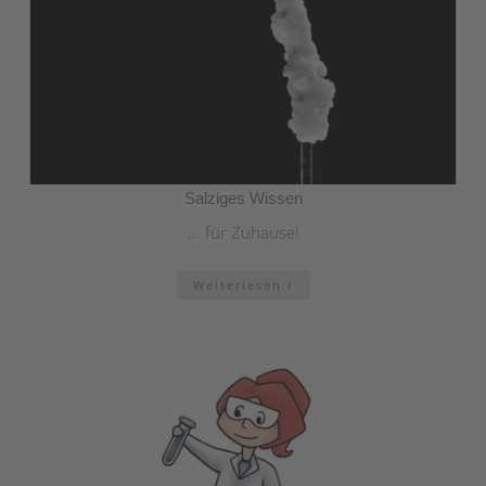
Salziges Wissen
... für Zuhause!
Weiterlesen